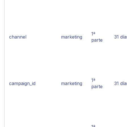
1ª
channel
marketing
31 día
parte
1ª
campaign_id
marketing
31 día
parte
1ª