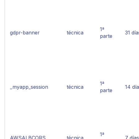
1ª
gdpr-banner
técnica
31 día
parte
1ª
_myapp_session
técnica
14 dí
parte
1ª
AWSALBCORS
técnica
7 días