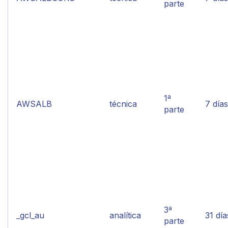
parte
1ª
AWSALB
técnica
7 días
parte
3ª
_gcl_au
analítica
31 día
parte