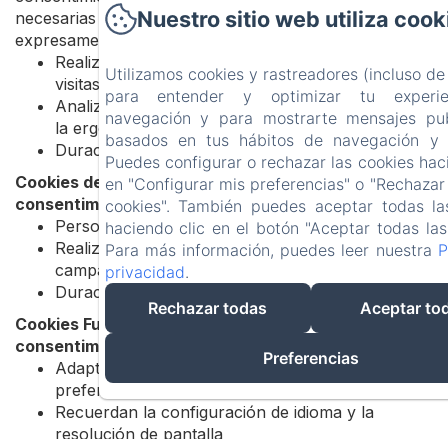
Nuestro sitio web utiliza cook
necesarias para la prestación de un servicio
expresamente solicitado por el usuario.
Realizan estudios y elaboran estadísticas sobre
Utilizamos cookies y rastreadores (incluso de
visitas y uso
para entender y optimizar tu experi
Analizan los recorridos de los usuarios y mejoran
navegación y para mostrarte mensajes publ
la ergonomía del sitio
basados en tus hábitos de navegación y t
Duración: 31 días
Puedes configurar o rechazar las cookies hac
Cookies de Marketing/Publicidad (Requieren
en "Configurar mis preferencias" o "Rechazar
consentimiento)
cookies". También puedes aceptar todas la
Personalizan contenidos y anuncios
haciendo clic en el botón "Aceptar todas las
Realizan el seguimiento de la eficacia de las
Para más información, puedes leer nuestra
P
campañas de marketing
privacidad
.
Duración: 31 días
Rechazar todas
Aceptar to
Cookies Funcionales (Pueden requerir
consentimiento)
Preferencias
Adaptan la presentación del sitio a las
preferencias de visualización
Recuerdan la configuración de idioma y la
resolución de pantalla