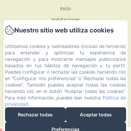
Inicio
Habitaciones
Nuestro sitio web utiliza cookies
Ofertas
Contacto
Utilizamos cookies y rastreadores (incluso de terceros)
para entender y optimizar tu experiencia de
Política de privacidad
navegación y para mostrarte mensajes publicitarios
Información legal
basados en tus hábitos de navegación y tu perfil.
Puedes configurar o rechazar las cookies haciendo clic
Información sobre cookies
en "Configurar mis preferencias" o "Rechazar todas las
EN
FR
ES
cookies". También puedes aceptar todas las cookies
haciendo clic en el botón "Aceptar todas las cookies".
Para más información, puedes leer nuestra
Política de
Desarrollado con Amenitiz
privacidad
.
Rechazar todas
Aceptar todas
Preferencias
Failed to load BookingEngine/index: Loading chunk 93