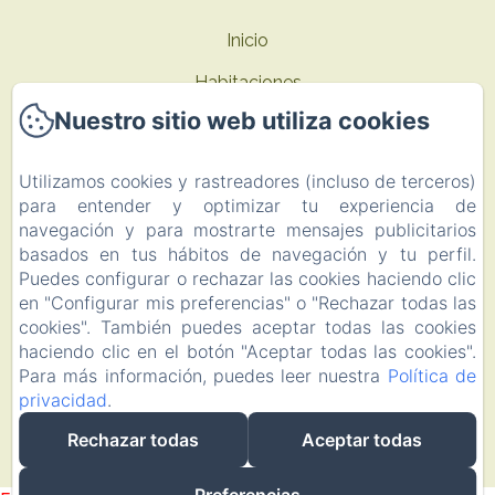
Inicio
Habitaciones
Nuestro sitio web utiliza cookies
Ofertas
Contacto
Utilizamos cookies y rastreadores (incluso de terceros)
para entender y optimizar tu experiencia de
Política de privacidad
navegación y para mostrarte mensajes publicitarios
Información legal
basados en tus hábitos de navegación y tu perfil.
Puedes configurar o rechazar las cookies haciendo clic
Información sobre cookies
en "Configurar mis preferencias" o "Rechazar todas las
EN
FR
ES
cookies". También puedes aceptar todas las cookies
haciendo clic en el botón "Aceptar todas las cookies".
Para más información, puedes leer nuestra
Política de
Desarrollado con Amenitiz
privacidad
.
Rechazar todas
Aceptar todas