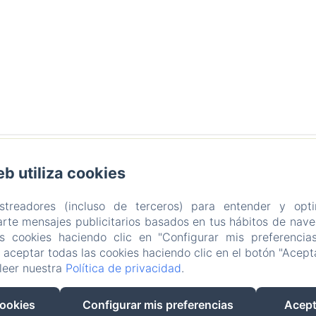
eb utiliza cookies
artida Figuerasa 59 B, 12118 Useras/Les Useres, Castellón,
astreadores (incluso de terceros) para entender y opti
Teléfono: +34617890043
hola@masiaaitona.com
rte mensajes publicitarios basados en tus hábitos de naveg
as cookies haciendo clic en "Configurar mis preferencia
Habitaciones
Ofertas
Contacto
Política de pri
aceptar todas las cookies haciendo clic en el botón "Acepta
Información legal
Información sobre cookies
leer nuestra
Política de privacidad
.
EN
FR
ES
cookies
Configurar mis preferencias
Acept