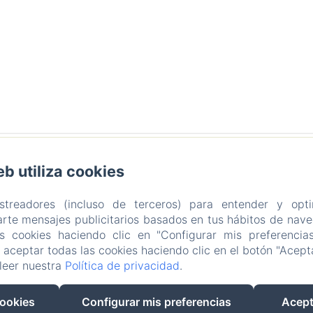
eb utiliza cookies
artida Figuerasa 59 B, 12118 Useras/Les Useres, Castellón,
astreadores (incluso de terceros) para entender y opti
Teléfono: +34617890043
hola@masiaaitona.com
rte mensajes publicitarios basados en tus hábitos de naveg
as cookies haciendo clic en "Configurar mis preferencia
Habitaciones
Ofertas
Contacto
Política de pri
aceptar todas las cookies haciendo clic en el botón "Acepta
Información legal
Información sobre cookies
leer nuestra
Política de privacidad
.
EN
FR
ES
cookies
Configurar mis preferencias
Acept