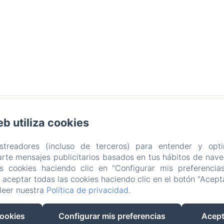
eb utiliza cookies
artida Figuerasa 59 B, 12118 Useras/Les Useres, Castellón,
astreadores (incluso de terceros) para entender y opti
Teléfono: +34617890043
hola@masiaaitona.com
rte mensajes publicitarios basados en tus hábitos de naveg
as cookies haciendo clic en "Configurar mis preferencia
Habitaciones
Ofertas
Contacto
Política de pri
aceptar todas las cookies haciendo clic en el botón "Acepta
Información legal
Información sobre cookies
leer nuestra
Política de privacidad
.
EN
FR
ES
cookies
Configurar mis preferencias
Acept